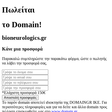
Πωλείται
το Domain!
bioneurologics.gr
Κάνε μια προσφορά
Παρακαλώ συμπληρώστε την παρακάτω φόρμα, ώστε ο πωλητής
να λάβει την προσφορά σας.
*Ελάχιστη προσφορά 150€
Αποστολή προσφοράς
Το παρόν domain αποτελεί ιδιοκτησία της DOMAINGR ΙΚΕ. Για
περισσότερες πληροφορίες και για να δείτε και άλλα domain προς
πώληση επισκεφθείτε μας στο
www.domain.gr