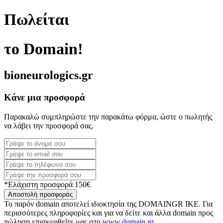
Πωλείται
το Domain!
bioneurologics.gr
Κάνε μια προσφορά
Παρακαλώ συμπληρώστε την παρακάτω φόρμα, ώστε ο πωλητής
να λάβει την προσφορά σας.
*Ελάχιστη προσφορά 150€
Αποστολή προσφοράς
Το παρόν domain αποτελεί ιδιοκτησία της DOMAINGR ΙΚΕ. Για
περισσότερες πληροφορίες και για να δείτε και άλλα domain προς
πώληση επισκεφθείτε μας στο
www.domain.gr