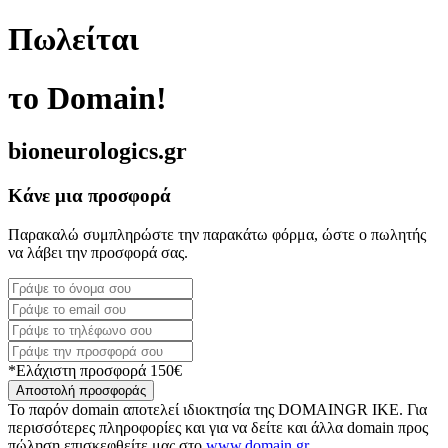
Πωλείται
το Domain!
bioneurologics.gr
Κάνε μια προσφορά
Παρακαλώ συμπληρώστε την παρακάτω φόρμα, ώστε ο πωλητής
να λάβει την προσφορά σας.
*Ελάχιστη προσφορά 150€
Αποστολή προσφοράς
Το παρόν domain αποτελεί ιδιοκτησία της DOMAINGR ΙΚΕ. Για
περισσότερες πληροφορίες και για να δείτε και άλλα domain προς
πώληση επισκεφθείτε μας στο
www.domain.gr