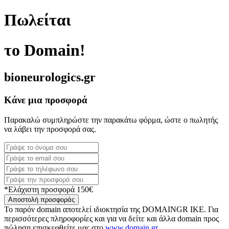
Πωλείται
το Domain!
bioneurologics.gr
Κάνε μια προσφορά
Παρακαλώ συμπληρώστε την παρακάτω φόρμα, ώστε ο πωλητής
να λάβει την προσφορά σας.
*Ελάχιστη προσφορά 150€
Αποστολή προσφοράς
Το παρόν domain αποτελεί ιδιοκτησία της DOMAINGR ΙΚΕ. Για
περισσότερες πληροφορίες και για να δείτε και άλλα domain προς
πώληση επισκεφθείτε μας στο
www.domain.gr