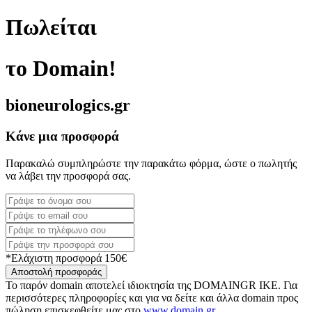
Πωλείται
το Domain!
bioneurologics.gr
Κάνε μια προσφορά
Παρακαλώ συμπληρώστε την παρακάτω φόρμα, ώστε ο πωλητής
να λάβει την προσφορά σας.
*Ελάχιστη προσφορά 150€
Αποστολή προσφοράς
Το παρόν domain αποτελεί ιδιοκτησία της DOMAINGR ΙΚΕ. Για
περισσότερες πληροφορίες και για να δείτε και άλλα domain προς
πώληση επισκεφθείτε μας στο
www.domain.gr