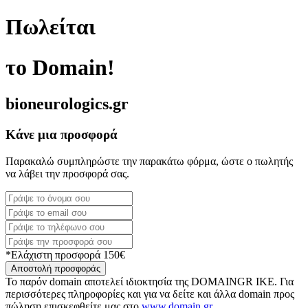
Πωλείται
το Domain!
bioneurologics.gr
Κάνε μια προσφορά
Παρακαλώ συμπληρώστε την παρακάτω φόρμα, ώστε ο πωλητής
να λάβει την προσφορά σας.
*Ελάχιστη προσφορά 150€
Αποστολή προσφοράς
Το παρόν domain αποτελεί ιδιοκτησία της DOMAINGR ΙΚΕ. Για
περισσότερες πληροφορίες και για να δείτε και άλλα domain προς
πώληση επισκεφθείτε μας στο
www.domain.gr