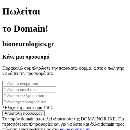
Πωλείται
το Domain!
bioneurologics.gr
Κάνε μια προσφορά
Παρακαλώ συμπληρώστε την παρακάτω φόρμα, ώστε ο πωλητής
να λάβει την προσφορά σας.
*Ελάχιστη προσφορά 150€
Αποστολή προσφοράς
Το παρόν domain αποτελεί ιδιοκτησία της DOMAINGR ΙΚΕ. Για
περισσότερες πληροφορίες και για να δείτε και άλλα domain προς
πώληση επισκεφθείτε μας στο
www.domain.gr