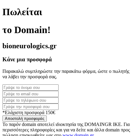
Πωλείται
το Domain!
bioneurologics.gr
Κάνε μια προσφορά
Παρακαλώ συμπληρώστε την παρακάτω φόρμα, ώστε ο πωλητής
να λάβει την προσφορά σας.
*Ελάχιστη προσφορά 150€
Αποστολή προσφοράς
Το παρόν domain αποτελεί ιδιοκτησία της DOMAINGR ΙΚΕ. Για
περισσότερες πληροφορίες και για να δείτε και άλλα domain προς
πώληση επισκεφθείτε μας στο
www.domain.gr