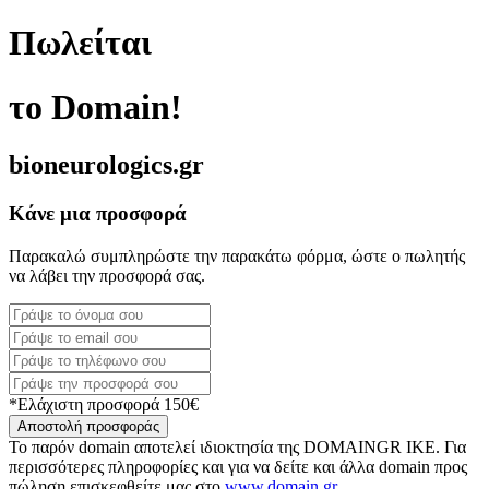
Πωλείται
το Domain!
bioneurologics.gr
Κάνε μια προσφορά
Παρακαλώ συμπληρώστε την παρακάτω φόρμα, ώστε ο πωλητής
να λάβει την προσφορά σας.
*Ελάχιστη προσφορά 150€
Αποστολή προσφοράς
Το παρόν domain αποτελεί ιδιοκτησία της DOMAINGR ΙΚΕ. Για
περισσότερες πληροφορίες και για να δείτε και άλλα domain προς
πώληση επισκεφθείτε μας στο
www.domain.gr