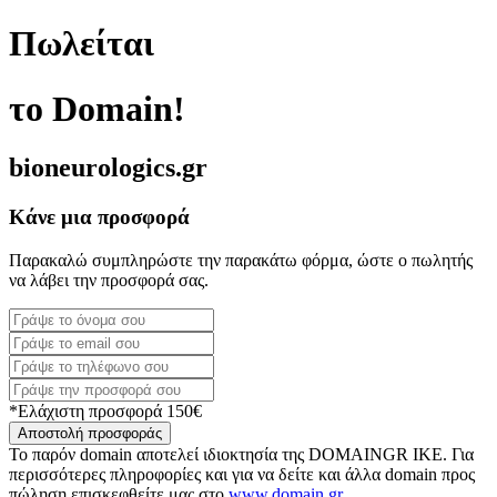
Πωλείται
το Domain!
bioneurologics.gr
Κάνε μια προσφορά
Παρακαλώ συμπληρώστε την παρακάτω φόρμα, ώστε ο πωλητής
να λάβει την προσφορά σας.
*Ελάχιστη προσφορά 150€
Αποστολή προσφοράς
Το παρόν domain αποτελεί ιδιοκτησία της DOMAINGR ΙΚΕ. Για
περισσότερες πληροφορίες και για να δείτε και άλλα domain προς
πώληση επισκεφθείτε μας στο
www.domain.gr