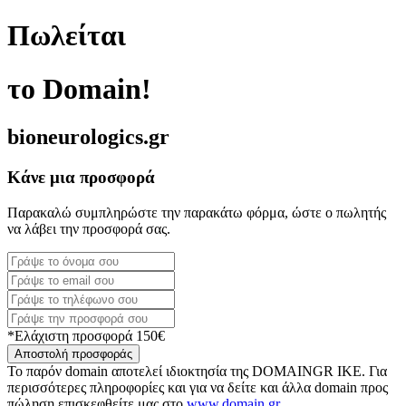
Πωλείται
το Domain!
bioneurologics.gr
Κάνε μια προσφορά
Παρακαλώ συμπληρώστε την παρακάτω φόρμα, ώστε ο πωλητής
να λάβει την προσφορά σας.
*Ελάχιστη προσφορά 150€
Αποστολή προσφοράς
Το παρόν domain αποτελεί ιδιοκτησία της DOMAINGR ΙΚΕ. Για
περισσότερες πληροφορίες και για να δείτε και άλλα domain προς
πώληση επισκεφθείτε μας στο
www.domain.gr