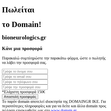
Πωλείται
το Domain!
bioneurologics.gr
Κάνε μια προσφορά
Παρακαλώ συμπληρώστε την παρακάτω φόρμα, ώστε ο πωλητής
να λάβει την προσφορά σας.
*Ελάχιστη προσφορά 150€
Αποστολή προσφοράς
Το παρόν domain αποτελεί ιδιοκτησία της DOMAINGR ΙΚΕ. Για
περισσότερες πληροφορίες και για να δείτε και άλλα domain προς
πώληση επισκεφθείτε μας στο
www.domain.gr