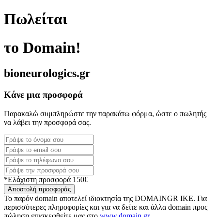
Πωλείται
το Domain!
bioneurologics.gr
Κάνε μια προσφορά
Παρακαλώ συμπληρώστε την παρακάτω φόρμα, ώστε ο πωλητής
να λάβει την προσφορά σας.
*Ελάχιστη προσφορά 150€
Αποστολή προσφοράς
Το παρόν domain αποτελεί ιδιοκτησία της DOMAINGR ΙΚΕ. Για
περισσότερες πληροφορίες και για να δείτε και άλλα domain προς
πώληση επισκεφθείτε μας στο
www.domain.gr