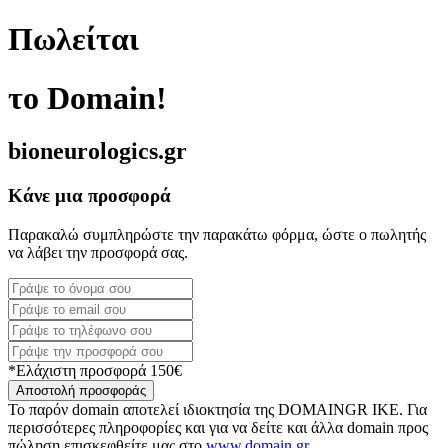
Πωλείται
το Domain!
bioneurologics.gr
Κάνε μια προσφορά
Παρακαλώ συμπληρώστε την παρακάτω φόρμα, ώστε ο πωλητής
να λάβει την προσφορά σας.
*Ελάχιστη προσφορά 150€
Αποστολή προσφοράς
Το παρόν domain αποτελεί ιδιοκτησία της DOMAINGR ΙΚΕ. Για
περισσότερες πληροφορίες και για να δείτε και άλλα domain προς
πώληση επισκεφθείτε μας στο
www.domain.gr