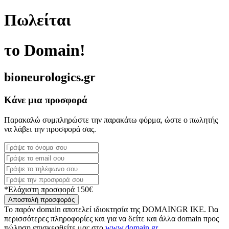
Πωλείται
το Domain!
bioneurologics.gr
Κάνε μια προσφορά
Παρακαλώ συμπληρώστε την παρακάτω φόρμα, ώστε ο πωλητής
να λάβει την προσφορά σας.
*Ελάχιστη προσφορά 150€
Αποστολή προσφοράς
Το παρόν domain αποτελεί ιδιοκτησία της DOMAINGR ΙΚΕ. Για
περισσότερες πληροφορίες και για να δείτε και άλλα domain προς
πώληση επισκεφθείτε μας στο
www.domain.gr