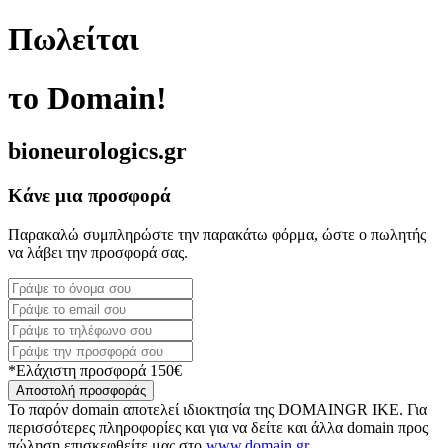
Πωλείται
το Domain!
bioneurologics.gr
Κάνε μια προσφορά
Παρακαλώ συμπληρώστε την παρακάτω φόρμα, ώστε ο πωλητής
να λάβει την προσφορά σας.
*Ελάχιστη προσφορά 150€
Αποστολή προσφοράς
Το παρόν domain αποτελεί ιδιοκτησία της DOMAINGR ΙΚΕ. Για
περισσότερες πληροφορίες και για να δείτε και άλλα domain προς
πώληση επισκεφθείτε μας στο
www.domain.gr