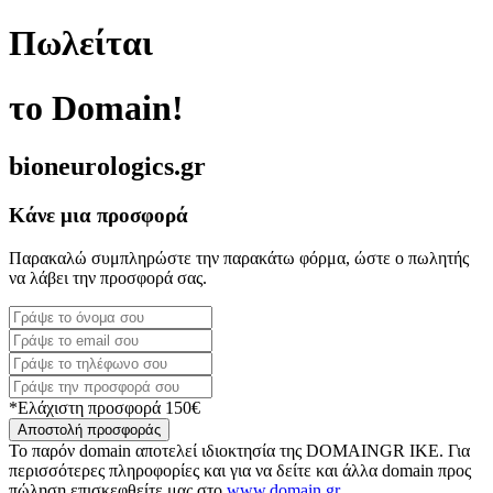
Πωλείται
το Domain!
bioneurologics.gr
Κάνε μια προσφορά
Παρακαλώ συμπληρώστε την παρακάτω φόρμα, ώστε ο πωλητής
να λάβει την προσφορά σας.
*Ελάχιστη προσφορά 150€
Αποστολή προσφοράς
Το παρόν domain αποτελεί ιδιοκτησία της DOMAINGR ΙΚΕ. Για
περισσότερες πληροφορίες και για να δείτε και άλλα domain προς
πώληση επισκεφθείτε μας στο
www.domain.gr