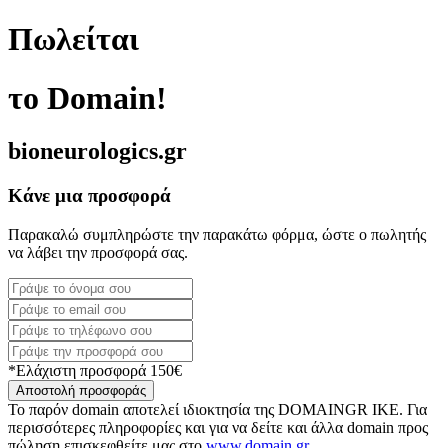
Πωλείται
το Domain!
bioneurologics.gr
Κάνε μια προσφορά
Παρακαλώ συμπληρώστε την παρακάτω φόρμα, ώστε ο πωλητής
να λάβει την προσφορά σας.
*Ελάχιστη προσφορά 150€
Αποστολή προσφοράς
Το παρόν domain αποτελεί ιδιοκτησία της DOMAINGR ΙΚΕ. Για
περισσότερες πληροφορίες και για να δείτε και άλλα domain προς
πώληση επισκεφθείτε μας στο
www.domain.gr