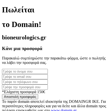
Πωλείται
το Domain!
bioneurologics.gr
Κάνε μια προσφορά
Παρακαλώ συμπληρώστε την παρακάτω φόρμα, ώστε ο πωλητής
να λάβει την προσφορά σας.
*Ελάχιστη προσφορά 150€
Αποστολή προσφοράς
Το παρόν domain αποτελεί ιδιοκτησία της DOMAINGR ΙΚΕ. Για
περισσότερες πληροφορίες και για να δείτε και άλλα domain προς
πώληση επισκεφθείτε μας στο
www.domain.gr