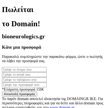
Πωλείται
το Domain!
bioneurologics.gr
Κάνε μια προσφορά
Παρακαλώ συμπληρώστε την παρακάτω φόρμα, ώστε ο πωλητής
να λάβει την προσφορά σας.
*Ελάχιστη προσφορά 150€
Αποστολή προσφοράς
Το παρόν domain αποτελεί ιδιοκτησία της DOMAINGR ΙΚΕ. Για
περισσότερες πληροφορίες και για να δείτε και άλλα domain προς
πώληση επισκεφθείτε μας στο
www.domain.gr