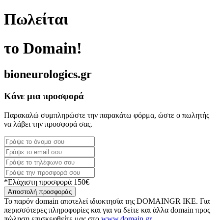
Πωλείται
το Domain!
bioneurologics.gr
Κάνε μια προσφορά
Παρακαλώ συμπληρώστε την παρακάτω φόρμα, ώστε ο πωλητής
να λάβει την προσφορά σας.
*Ελάχιστη προσφορά 150€
Αποστολή προσφοράς
Το παρόν domain αποτελεί ιδιοκτησία της DOMAINGR ΙΚΕ. Για
περισσότερες πληροφορίες και για να δείτε και άλλα domain προς
πώληση επισκεφθείτε μας στο
www.domain.gr