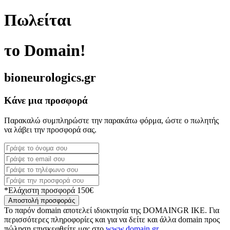
Πωλείται
το Domain!
bioneurologics.gr
Κάνε μια προσφορά
Παρακαλώ συμπληρώστε την παρακάτω φόρμα, ώστε ο πωλητής
να λάβει την προσφορά σας.
*Ελάχιστη προσφορά 150€
Αποστολή προσφοράς
Το παρόν domain αποτελεί ιδιοκτησία της DOMAINGR ΙΚΕ. Για
περισσότερες πληροφορίες και για να δείτε και άλλα domain προς
πώληση επισκεφθείτε μας στο
www.domain.gr