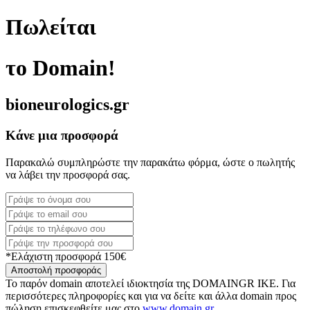
Πωλείται
το Domain!
bioneurologics.gr
Κάνε μια προσφορά
Παρακαλώ συμπληρώστε την παρακάτω φόρμα, ώστε ο πωλητής
να λάβει την προσφορά σας.
*Ελάχιστη προσφορά 150€
Αποστολή προσφοράς
Το παρόν domain αποτελεί ιδιοκτησία της DOMAINGR ΙΚΕ. Για
περισσότερες πληροφορίες και για να δείτε και άλλα domain προς
πώληση επισκεφθείτε μας στο
www.domain.gr