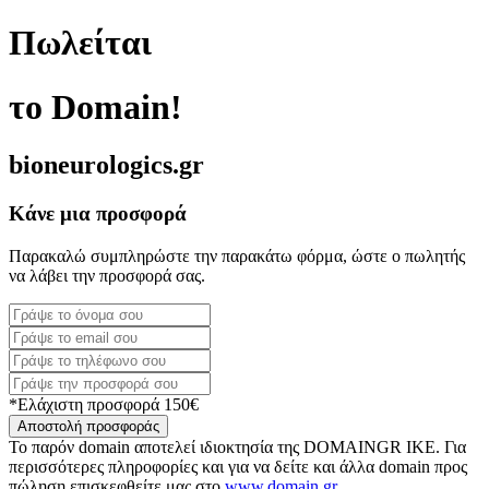
Πωλείται
το Domain!
bioneurologics.gr
Κάνε μια προσφορά
Παρακαλώ συμπληρώστε την παρακάτω φόρμα, ώστε ο πωλητής
να λάβει την προσφορά σας.
*Ελάχιστη προσφορά 150€
Αποστολή προσφοράς
Το παρόν domain αποτελεί ιδιοκτησία της DOMAINGR ΙΚΕ. Για
περισσότερες πληροφορίες και για να δείτε και άλλα domain προς
πώληση επισκεφθείτε μας στο
www.domain.gr