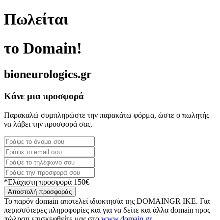
Πωλείται
το Domain!
bioneurologics.gr
Κάνε μια προσφορά
Παρακαλώ συμπληρώστε την παρακάτω φόρμα, ώστε ο πωλητής
να λάβει την προσφορά σας.
*Ελάχιστη προσφορά 150€
Αποστολή προσφοράς
Το παρόν domain αποτελεί ιδιοκτησία της DOMAINGR ΙΚΕ. Για
περισσότερες πληροφορίες και για να δείτε και άλλα domain προς
πώληση επισκεφθείτε μας στο
www.domain.gr