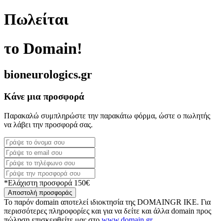
Πωλείται
το Domain!
bioneurologics.gr
Κάνε μια προσφορά
Παρακαλώ συμπληρώστε την παρακάτω φόρμα, ώστε ο πωλητής
να λάβει την προσφορά σας.
*Ελάχιστη προσφορά 150€
Αποστολή προσφοράς
Το παρόν domain αποτελεί ιδιοκτησία της DOMAINGR ΙΚΕ. Για
περισσότερες πληροφορίες και για να δείτε και άλλα domain προς
πώληση επισκεφθείτε μας στο
www.domain.gr