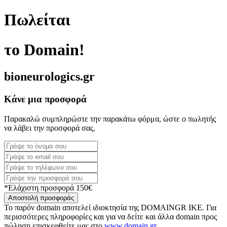
Πωλείται
το Domain!
bioneurologics.gr
Κάνε μια προσφορά
Παρακαλώ συμπληρώστε την παρακάτω φόρμα, ώστε ο πωλητής
να λάβει την προσφορά σας.
*Ελάχιστη προσφορά 150€
Αποστολή προσφοράς
Το παρόν domain αποτελεί ιδιοκτησία της DOMAINGR ΙΚΕ. Για
περισσότερες πληροφορίες και για να δείτε και άλλα domain προς
πώληση επισκεφθείτε μας στο
www.domain.gr