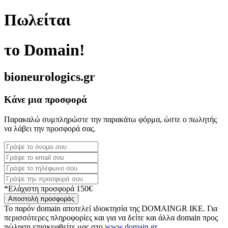
Πωλείται
το Domain!
bioneurologics.gr
Κάνε μια προσφορά
Παρακαλώ συμπληρώστε την παρακάτω φόρμα, ώστε ο πωλητής
να λάβει την προσφορά σας.
*Ελάχιστη προσφορά 150€
Αποστολή προσφοράς
Το παρόν domain αποτελεί ιδιοκτησία της DOMAINGR ΙΚΕ. Για
περισσότερες πληροφορίες και για να δείτε και άλλα domain προς
πώληση επισκεφθείτε μας στο
www.domain.gr