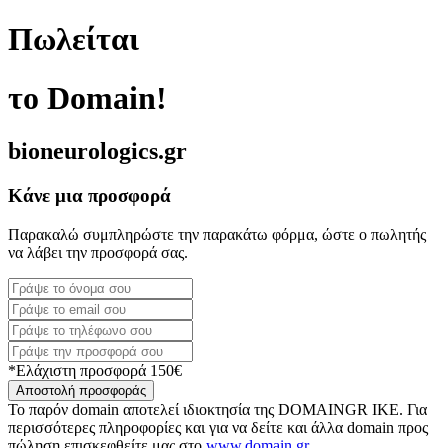
Πωλείται
το Domain!
bioneurologics.gr
Κάνε μια προσφορά
Παρακαλώ συμπληρώστε την παρακάτω φόρμα, ώστε ο πωλητής
να λάβει την προσφορά σας.
*Ελάχιστη προσφορά 150€
Αποστολή προσφοράς
Το παρόν domain αποτελεί ιδιοκτησία της DOMAINGR ΙΚΕ. Για
περισσότερες πληροφορίες και για να δείτε και άλλα domain προς
πώληση επισκεφθείτε μας στο
www.domain.gr