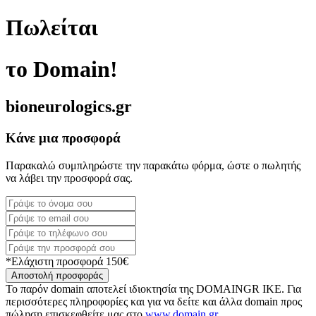
Πωλείται
το Domain!
bioneurologics.gr
Κάνε μια προσφορά
Παρακαλώ συμπληρώστε την παρακάτω φόρμα, ώστε ο πωλητής
να λάβει την προσφορά σας.
*Ελάχιστη προσφορά 150€
Αποστολή προσφοράς
Το παρόν domain αποτελεί ιδιοκτησία της DOMAINGR ΙΚΕ. Για
περισσότερες πληροφορίες και για να δείτε και άλλα domain προς
πώληση επισκεφθείτε μας στο
www.domain.gr