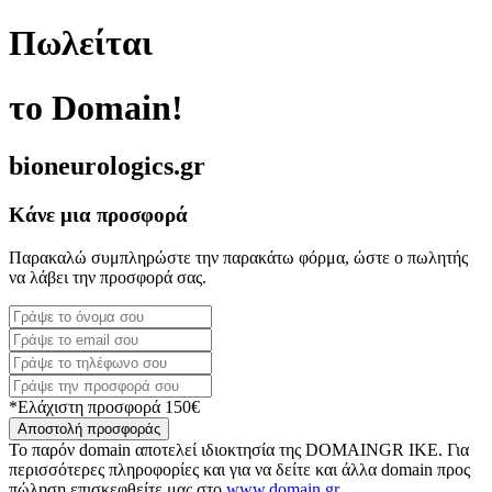
Πωλείται
το Domain!
bioneurologics.gr
Κάνε μια προσφορά
Παρακαλώ συμπληρώστε την παρακάτω φόρμα, ώστε ο πωλητής
να λάβει την προσφορά σας.
*Ελάχιστη προσφορά 150€
Αποστολή προσφοράς
Το παρόν domain αποτελεί ιδιοκτησία της DOMAINGR ΙΚΕ. Για
περισσότερες πληροφορίες και για να δείτε και άλλα domain προς
πώληση επισκεφθείτε μας στο
www.domain.gr