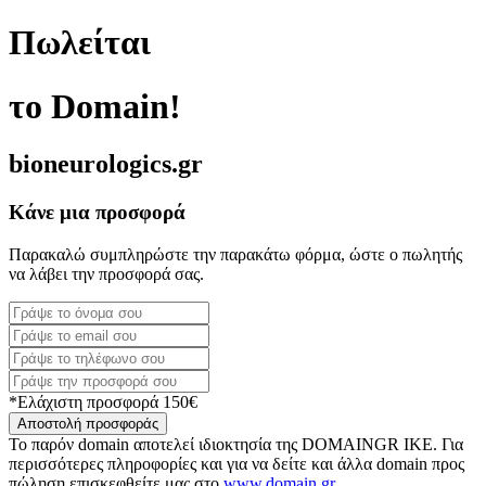
Πωλείται
το Domain!
bioneurologics.gr
Κάνε μια προσφορά
Παρακαλώ συμπληρώστε την παρακάτω φόρμα, ώστε ο πωλητής
να λάβει την προσφορά σας.
*Ελάχιστη προσφορά 150€
Αποστολή προσφοράς
Το παρόν domain αποτελεί ιδιοκτησία της DOMAINGR ΙΚΕ. Για
περισσότερες πληροφορίες και για να δείτε και άλλα domain προς
πώληση επισκεφθείτε μας στο
www.domain.gr