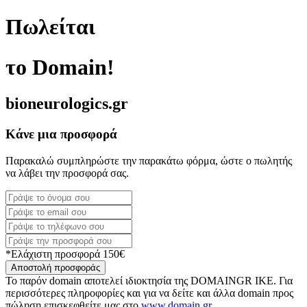
Πωλείται
το Domain!
bioneurologics.gr
Κάνε μια προσφορά
Παρακαλώ συμπληρώστε την παρακάτω φόρμα, ώστε ο πωλητής
να λάβει την προσφορά σας.
*Ελάχιστη προσφορά 150€
Αποστολή προσφοράς
Το παρόν domain αποτελεί ιδιοκτησία της DOMAINGR ΙΚΕ. Για
περισσότερες πληροφορίες και για να δείτε και άλλα domain προς
πώληση επισκεφθείτε μας στο
www.domain.gr