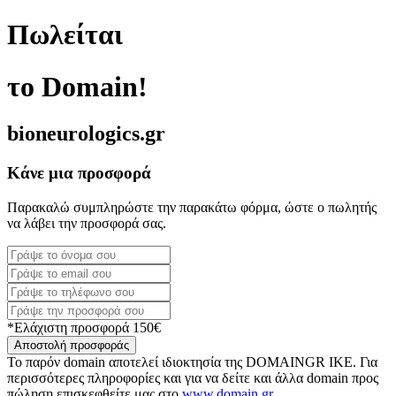
Πωλείται
το Domain!
bioneurologics.gr
Κάνε μια προσφορά
Παρακαλώ συμπληρώστε την παρακάτω φόρμα, ώστε ο πωλητής
να λάβει την προσφορά σας.
*Ελάχιστη προσφορά 150€
Αποστολή προσφοράς
Το παρόν domain αποτελεί ιδιοκτησία της DOMAINGR ΙΚΕ. Για
περισσότερες πληροφορίες και για να δείτε και άλλα domain προς
πώληση επισκεφθείτε μας στο
www.domain.gr