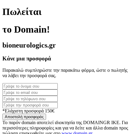
Πωλείται
το Domain!
bioneurologics.gr
Κάνε μια προσφορά
Παρακαλώ συμπληρώστε την παρακάτω φόρμα, ώστε ο πωλητής
να λάβει την προσφορά σας.
*Ελάχιστη προσφορά 150€
Αποστολή προσφοράς
Το παρόν domain αποτελεί ιδιοκτησία της DOMAINGR ΙΚΕ. Για
περισσότερες πληροφορίες και για να δείτε και άλλα domain προς
πώληση επισκεφθείτε μας στο
www.domain.gr