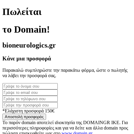
Πωλείται
το Domain!
bioneurologics.gr
Κάνε μια προσφορά
Παρακαλώ συμπληρώστε την παρακάτω φόρμα, ώστε ο πωλητής
να λάβει την προσφορά σας.
*Ελάχιστη προσφορά 150€
Αποστολή προσφοράς
Το παρόν domain αποτελεί ιδιοκτησία της DOMAINGR ΙΚΕ. Για
περισσότερες πληροφορίες και για να δείτε και άλλα domain προς
πώληση επισκεφθείτε μας στο
www.domain.gr