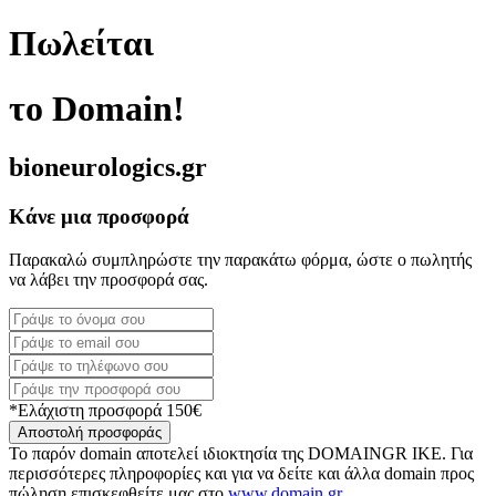
Πωλείται
το Domain!
bioneurologics.gr
Κάνε μια προσφορά
Παρακαλώ συμπληρώστε την παρακάτω φόρμα, ώστε ο πωλητής
να λάβει την προσφορά σας.
*Ελάχιστη προσφορά 150€
Αποστολή προσφοράς
Το παρόν domain αποτελεί ιδιοκτησία της DOMAINGR ΙΚΕ. Για
περισσότερες πληροφορίες και για να δείτε και άλλα domain προς
πώληση επισκεφθείτε μας στο
www.domain.gr