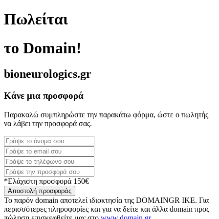
Πωλείται
το Domain!
bioneurologics.gr
Κάνε μια προσφορά
Παρακαλώ συμπληρώστε την παρακάτω φόρμα, ώστε ο πωλητής
να λάβει την προσφορά σας.
*Ελάχιστη προσφορά 150€
Αποστολή προσφοράς
Το παρόν domain αποτελεί ιδιοκτησία της DOMAINGR ΙΚΕ. Για
περισσότερες πληροφορίες και για να δείτε και άλλα domain προς
πώληση επισκεφθείτε μας στο
www.domain.gr