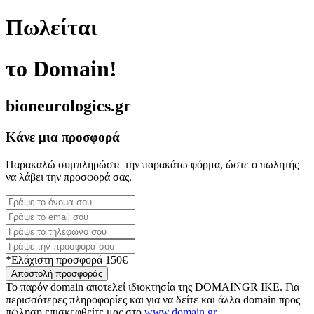
Πωλείται
το Domain!
bioneurologics.gr
Κάνε μια προσφορά
Παρακαλώ συμπληρώστε την παρακάτω φόρμα, ώστε ο πωλητής
να λάβει την προσφορά σας.
*Ελάχιστη προσφορά 150€
Αποστολή προσφοράς
Το παρόν domain αποτελεί ιδιοκτησία της DOMAINGR ΙΚΕ. Για
περισσότερες πληροφορίες και για να δείτε και άλλα domain προς
πώληση επισκεφθείτε μας στο
www.domain.gr