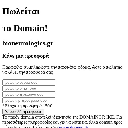
Πωλείται
το Domain!
bioneurologics.gr
Κάνε μια προσφορά
Παρακαλώ συμπληρώστε την παρακάτω φόρμα, ώστε ο πωλητής
να λάβει την προσφορά σας.
*Ελάχιστη προσφορά 150€
Αποστολή προσφοράς
Το παρόν domain αποτελεί ιδιοκτησία της DOMAINGR ΙΚΕ. Για
περισσότερες πληροφορίες και για να δείτε και άλλα domain προς
πώληση επισκεφθείτε μας στο
www.domain.gr