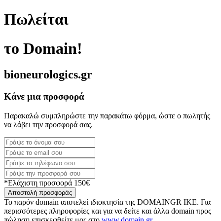
Πωλείται
το Domain!
bioneurologics.gr
Κάνε μια προσφορά
Παρακαλώ συμπληρώστε την παρακάτω φόρμα, ώστε ο πωλητής
να λάβει την προσφορά σας.
*Ελάχιστη προσφορά 150€
Αποστολή προσφοράς
Το παρόν domain αποτελεί ιδιοκτησία της DOMAINGR ΙΚΕ. Για
περισσότερες πληροφορίες και για να δείτε και άλλα domain προς
πώληση επισκεφθείτε μας στο
www.domain.gr