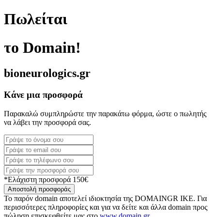
Πωλείται
το Domain!
bioneurologics.gr
Κάνε μια προσφορά
Παρακαλώ συμπληρώστε την παρακάτω φόρμα, ώστε ο πωλητής
να λάβει την προσφορά σας.
*Ελάχιστη προσφορά 150€
Αποστολή προσφοράς
Το παρόν domain αποτελεί ιδιοκτησία της DOMAINGR ΙΚΕ. Για
περισσότερες πληροφορίες και για να δείτε και άλλα domain προς
πώληση επισκεφθείτε μας στο
www.domain.gr