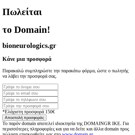
Πωλείται
το Domain!
bioneurologics.gr
Κάνε μια προσφορά
Παρακαλώ συμπληρώστε την παρακάτω φόρμα, ώστε ο πωλητής
να λάβει την προσφορά σας.
*Ελάχιστη προσφορά 150€
Αποστολή προσφοράς
Το παρόν domain αποτελεί ιδιοκτησία της DOMAINGR ΙΚΕ. Για
περισσότερες πληροφορίες και για να δείτε και άλλα domain προς
πώληση επισκεφθείτε μας στο
www.domain.gr