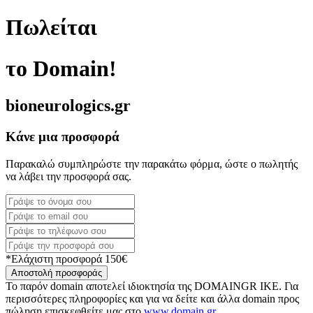
Πωλείται
το Domain!
bioneurologics.gr
Κάνε μια προσφορά
Παρακαλώ συμπληρώστε την παρακάτω φόρμα, ώστε ο πωλητής
να λάβει την προσφορά σας.
*Ελάχιστη προσφορά 150€
Αποστολή προσφοράς
Το παρόν domain αποτελεί ιδιοκτησία της DOMAINGR ΙΚΕ. Για
περισσότερες πληροφορίες και για να δείτε και άλλα domain προς
πώληση επισκεφθείτε μας στο
www.domain.gr