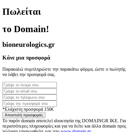
Πωλείται
το Domain!
bioneurologics.gr
Κάνε μια προσφορά
Παρακαλώ συμπληρώστε την παρακάτω φόρμα, ώστε ο πωλητής
να λάβει την προσφορά σας.
*Ελάχιστη προσφορά 150€
Αποστολή προσφοράς
Το παρόν domain αποτελεί ιδιοκτησία της DOMAINGR ΙΚΕ. Για
περισσότερες πληροφορίες και για να δείτε και άλλα domain προς
πώληση επισκεφθείτε μας στο
www.domain.gr