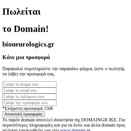
Πωλείται
το Domain!
bioneurologics.gr
Κάνε μια προσφορά
Παρακαλώ συμπληρώστε την παρακάτω φόρμα, ώστε ο πωλητής
να λάβει την προσφορά σας.
*Ελάχιστη προσφορά 150€
Αποστολή προσφοράς
Το παρόν domain αποτελεί ιδιοκτησία της DOMAINGR ΙΚΕ. Για
περισσότερες πληροφορίες και για να δείτε και άλλα domain προς
πώληση επισκεφθείτε μας στο
www.domain.gr