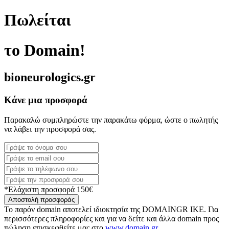
Πωλείται
το Domain!
bioneurologics.gr
Κάνε μια προσφορά
Παρακαλώ συμπληρώστε την παρακάτω φόρμα, ώστε ο πωλητής
να λάβει την προσφορά σας.
*Ελάχιστη προσφορά 150€
Αποστολή προσφοράς
Το παρόν domain αποτελεί ιδιοκτησία της DOMAINGR ΙΚΕ. Για
περισσότερες πληροφορίες και για να δείτε και άλλα domain προς
πώληση επισκεφθείτε μας στο
www.domain.gr