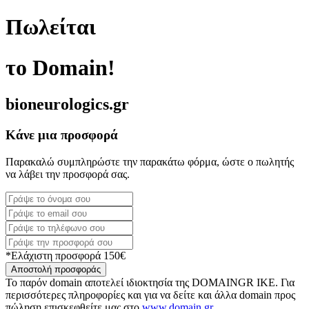
Πωλείται
το Domain!
bioneurologics.gr
Κάνε μια προσφορά
Παρακαλώ συμπληρώστε την παρακάτω φόρμα, ώστε ο πωλητής
να λάβει την προσφορά σας.
*Ελάχιστη προσφορά 150€
Αποστολή προσφοράς
Το παρόν domain αποτελεί ιδιοκτησία της DOMAINGR ΙΚΕ. Για
περισσότερες πληροφορίες και για να δείτε και άλλα domain προς
πώληση επισκεφθείτε μας στο
www.domain.gr