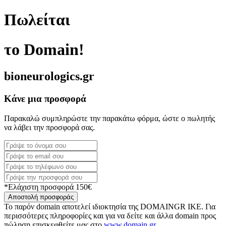
Πωλείται
το Domain!
bioneurologics.gr
Κάνε μια προσφορά
Παρακαλώ συμπληρώστε την παρακάτω φόρμα, ώστε ο πωλητής
να λάβει την προσφορά σας.
*Ελάχιστη προσφορά 150€
Αποστολή προσφοράς
Το παρόν domain αποτελεί ιδιοκτησία της DOMAINGR ΙΚΕ. Για
περισσότερες πληροφορίες και για να δείτε και άλλα domain προς
πώληση επισκεφθείτε μας στο
www.domain.gr