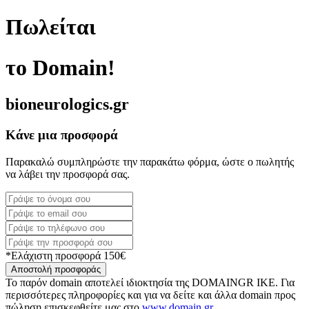
Πωλείται
το Domain!
bioneurologics.gr
Κάνε μια προσφορά
Παρακαλώ συμπληρώστε την παρακάτω φόρμα, ώστε ο πωλητής
να λάβει την προσφορά σας.
*Ελάχιστη προσφορά 150€
Αποστολή προσφοράς
Το παρόν domain αποτελεί ιδιοκτησία της DOMAINGR ΙΚΕ. Για
περισσότερες πληροφορίες και για να δείτε και άλλα domain προς
πώληση επισκεφθείτε μας στο
www.domain.gr